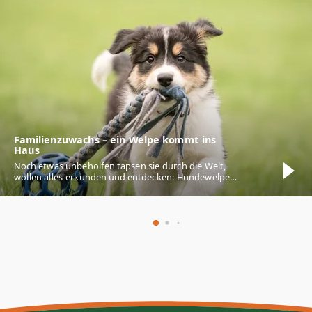
Familienzuwachs – ein Welpe kommt ins
Haus
Noch etwas unbeholfen tapsen sie durch die Welt,
wollen alles erkunden und entdecken: Hundewelpen
lassen bei vielen Menschen die Herzen
höherschlagen. Ihnen beim Wachsen zuzusehen ist
eine wahre Freude