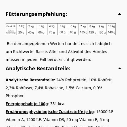
vorzeitigen Zellalterung der Hunde vorbeugen. Alle
Zutaten, abgestimmt nach
Vollmer’s Bio-Vital-
Fütterungsempfehlung:
Komplex PLUS
, werden in dem bewährten
Produktionsverfahren
unter hohem Druck und bei
niedrigen Temperaturen schonend aufbereitet.
Bei den angegebenen Werten handelt es sich lediglich
Die geringe Bröckchengröße ist den
um Richtwerte. Rasse, Alter und Aktivität des Hundes
Verzehrgewohnheiten kleiner Hunde angepasst.
müssen in jedem Fall berücksichtigt werden.
Hoher Fleischanteil von 29% getrocknet, dies
Analytische Bestandteile:
entspricht ca. 80% Frischfleisch
Analytische Bestandteile:
24% Rohprotein, 10% Rohfett,
2,3% Rohfaser, 7,4% Rohasche, 1,5% Calcium, 0,9%
Phosphor
Energiegehalt je 100g
: 331 kcal
Ernährungsphysiologische Zusatzstoffe je kg
: 15000 I.E.
Vitamin A, 1200 I.E. Vitamin D3, 50 mg Vitamin E, 5 mg