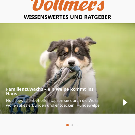
WISSENSWERTES UND RATGEBER
Familienzuwachs – ein Welpe kommt ins
Haus
Noch etwas unbeholfen tapsen sie durch die Welt,
wollen alles erkunden und entdecken: Hundewelpen
lassen bei vielen Menschen die Herzen
höherschlagen. Ihnen beim Wachsen zuzusehen ist
eine wahre Freude