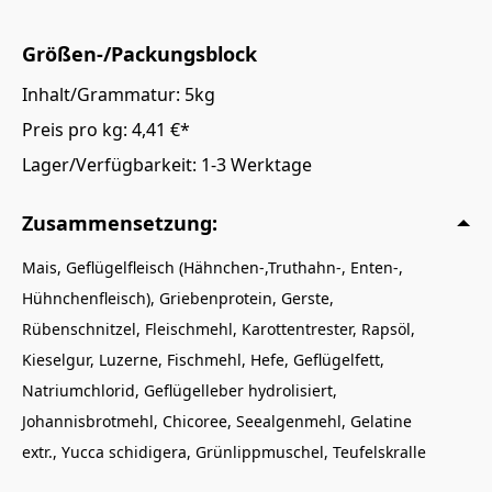
enthaltene Bestandteile begünstigen die
Verdaulichkeit. Rübenmark und Hefe sorgen für
Größen-/Packungsblock
eine gesunde Darmflora. Alle Zutaten, abgestimmt
Inhalt/Grammatur: 5kg
nach
Vollmer’s Bio-Vital-Komplex PLUS
, stärken
nicht nur Knochen und Gelenke, sondern wirken
Preis pro kg: 4,41 €*
auch bioregulierend und stabilisierend auf
Lager/Verfügbarkeit: 1-3 Werktage
Gesundheit und Vitalität des Tieres.
Hoher Fleischanteil von 30% getrocknet, dies
Zusammensetzung:
enspricht ca. 80% Frischfleisch
Mais, Geflügelfleisch (Hähnchen-,Truthahn-, Enten-,
Hühnchenfleisch), Griebenprotein, Gerste,
Rübenschnitzel, Fleischmehl, Karottentrester, Rapsöl,
Kieselgur, Luzerne, Fischmehl, Hefe, Geflügelfett,
Natriumchlorid, Geflügelleber hydrolisiert,
Johannisbrotmehl, Chicoree, Seealgenmehl, Gelatine
extr., Yucca schidigera, Grünlippmuschel, Teufelskralle